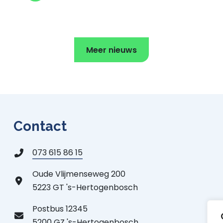
Meer nieuws
Contact
073 615 86 15
Oude Vlijmenseweg 200
5223 GT 's-Hertogenbosch
Postbus 12345
5200 GZ 's-Hertogenbosch