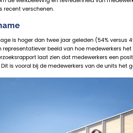
om de werkbeleving en tevredenheid van medewerke
s recent verschenen.
lname
age is hoger dan twee jaar geleden (54% versus 4
 representatiever beeld van hoe medewerkers het 
erzoeksrapport laat zien dat medewerkers een posi
Dit is vooral bij de medewerkers van de units het g