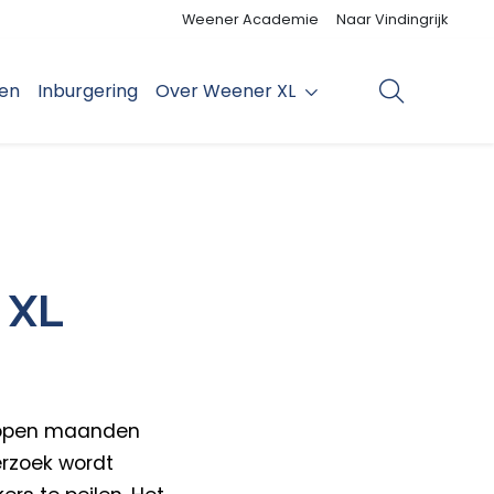
Weener Academie
Naar Vindingrijk
den
Inburgering
Over Weener XL
 XL
elopen maanden
erzoek wordt