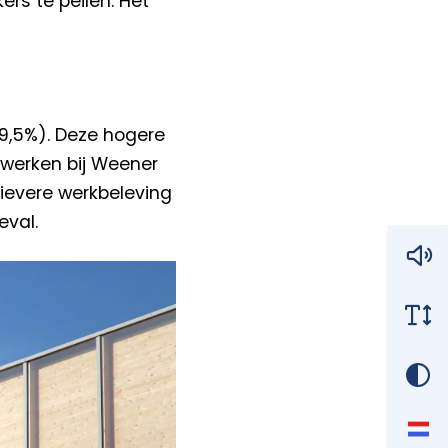
rs te peilen. Het
9,5%). Deze hogere
werken bij Weener
tievere werkbeleving
eval.