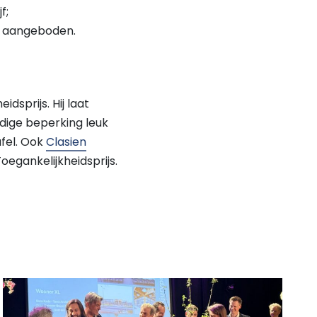
f;
n aangeboden.
dsprijs. Hij laat
udige beperking leuk
afel. Ook
Clasien
oegankelijkheidsprijs.