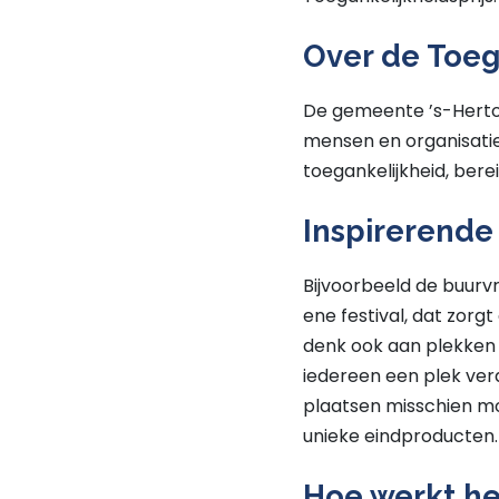
Over de Toeg
De gemeente ’s-Hertoge
mensen en organisatie
toegankelijkheid, ber
Inspirerende
Bijvoorbeeld de buurv
ene festival, dat zorg
denk ook aan plekken a
iedereen een plek ve
plaatsen misschien mo
unieke eindproducten. 
Hoe werkt he