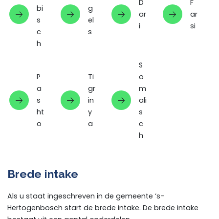
D
F
bi
g
ar
ar
s
el
i
si
c
s
h
S
P
Ti
o
a
gr
m
s
in
ali
ht
y
s
o
a
c
h
Brede intake
Als u staat ingeschreven in de gemeente ’s-
Hertogenbosch start de brede intake. De brede intake