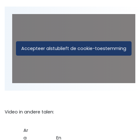
Accepteer alstublieft de cookie-toestemming
Video in andere talen:
Ar
a
En