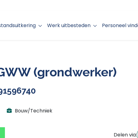
jstandsuitkering
Werk uitbesteden
Personeel vin
GWW (grondwerker)
 91596740
Bouw/Techniek
Delen via: