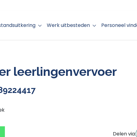
jstandsuitkering
Werk uitbesteden
Personeel vin
er leerlingenvervoer
 89224417
ek
Delen via: