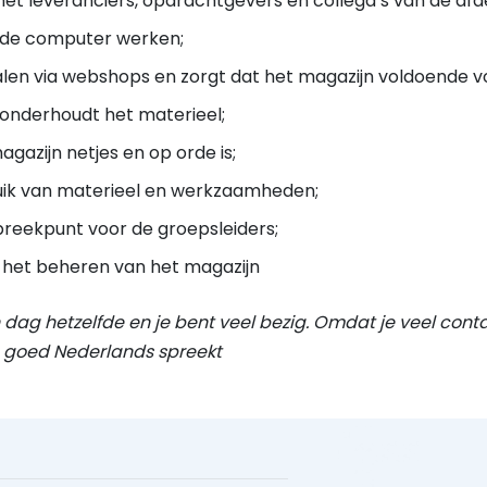
et leveranciers, opdrachtgevers en collega’s van de afd
 de computer werken;
alen via webshops en zorgt dat het magazijn voldoende v
 onderhoudt het materieel;
agazijn netjes en op orde is;
uik van materieel en werkzaamheden;
reekpunt voor de groepsleiders;
 het beheren van het magazijn
n dag hetzelfde en je bent veel bezig. Omdat je veel con
je goed Nederlands spreekt