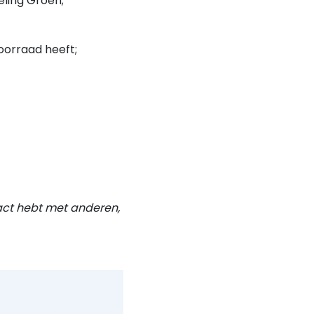
eling Groen;
oorraad heeft;
tact hebt met anderen,