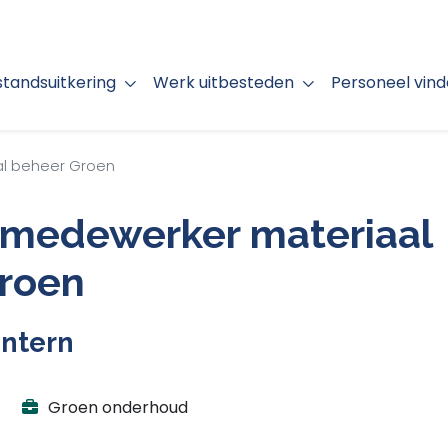
jstandsuitkering
Werk uitbesteden
Personeel vin
al beheer Groen
 medewerker materiaal
roen
Intern
Groen onderhoud