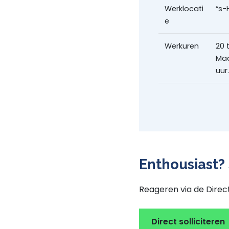
Werklocati
“s-
e
Werkuren
20 
Maa
uur
Enthousiast? 
Reageren via de Direct
Direct solliciteren