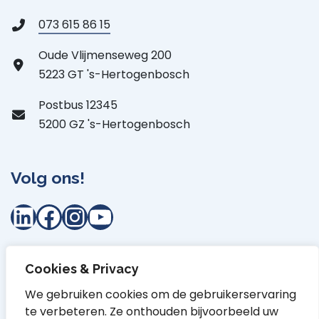
073 615 86 15
Oude Vlijmenseweg 200
5223 GT 's-Hertogenbosch
Postbus 12345
5200 GZ 's-Hertogenbosch
Volg ons!
LinkedIn
Facebook
Instagram
YouTube
Cookies & Privacy
Privacyverklaring
Proclaimer
Cookiebepaling
We gebruiken cookies om de gebruikerservaring
te verbeteren. Ze onthouden bijvoorbeeld uw
Toegankelijkheidsverklaring
Contact