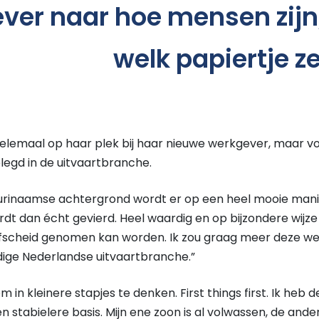
liever naar hoe mensen zij
welk papiertje z
 helemaal op haar plek bij haar nieuwe werkgever, maar v
legd in de uitvaartbranche.
 Surinaamse achtergrond wordt er op een heel mooie man
rdt dan écht gevierd. Heel waardig en op bijzondere wij
scheid genomen kan worden. Ik zou graag meer deze wer
idige Nederlandse uitvaartbranche.”
 in kleinere stapjes te denken. First things first. Ik heb 
stabielere basis. Mijn ene zoon is al volwassen, de ander