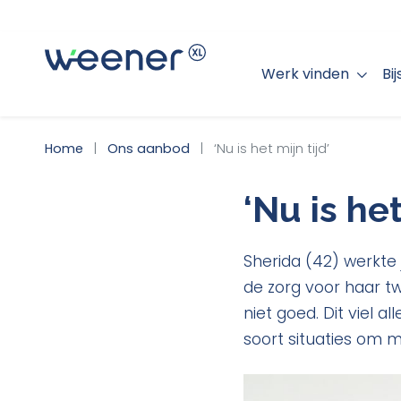
Werk vinden
Bi
WEENER XL
Home
Ons aanbod
‘Nu is het mijn tijd’
‘Nu is het
Sherida (42) werkte
de zorg voor haar tw
niet goed. Dit viel 
soort situaties om 