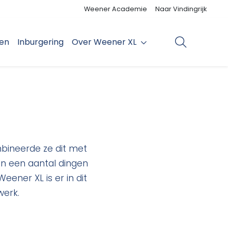
Weener Academie
Naar Vindingrijk
den
Inburgering
Over Weener XL
mbineerde ze dit met
en een aantal dingen
eener XL is er in dit
werk.