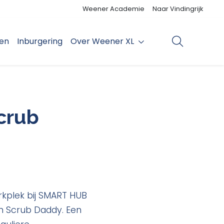
Weener Academie
Naar Vindingrijk
den
Inburgering
Over Weener XL
crub
rkplek bij SMART HUB
an Scrub Daddy. Een